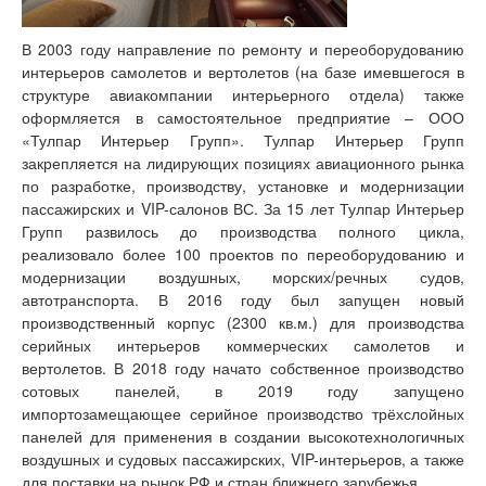
В 2003 году направление по ремонту и переоборудованию
интерьеров самолетов и вертолетов (на базе имевшегося в
структуре авиакомпании интерьерного отдела) также
оформляется в самостоятельное предприятие – ООО
«Тулпар Интерьер Групп». Тулпар Интерьер Групп
закрепляется на лидирующих позициях авиационного рынка
по разработке, производству, установке и модернизации
пассажирских и VIP-салонов ВС. За 15 лет Тулпар Интерьер
Групп развилось до производства полного цикла,
реализовало более 100 проектов по переоборудованию и
модернизации воздушных, морских/речных судов,
автотранспорта. В 2016 году был запущен новый
производственный корпус (2300 кв.м.) для производства
серийных интерьеров коммерческих самолетов и
вертолетов. В 2018 году начато собственное производство
сотовых панелей, в 2019 году запущено
импортозамещающее серийное производство трёхслойных
панелей для применения в создании высокотехнологичных
воздушных и судовых пассажирских, VIP-интерьеров, а также
для поставки на рынок РФ и стран ближнего зарубежья.