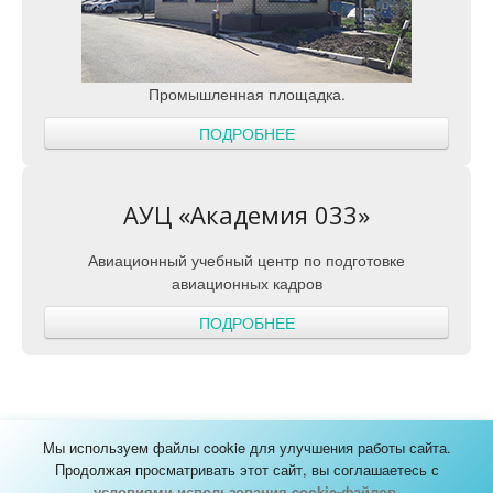
Промышленная площадка.
ПОДРОБНЕЕ
АУЦ «Академия 033»
Авиационный учебный центр по подготовке
авиационных кадров
ПОДРОБНЕЕ
Мы используем файлы cookie для улучшения работы сайта.
КАРТА САЙТА
Продолжая просматривать этот сайт, вы соглашаетесь с
© УК «Тулпар Аэро Групп» 1991-2026
условиями использования cookie-файлов
.