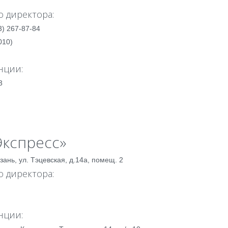
 директора:
3) 267-87-84
010)
нции:
3
Экспресс»
зань, ул. Тэцевская, д.14а, помещ. 2
 директора:
нции: