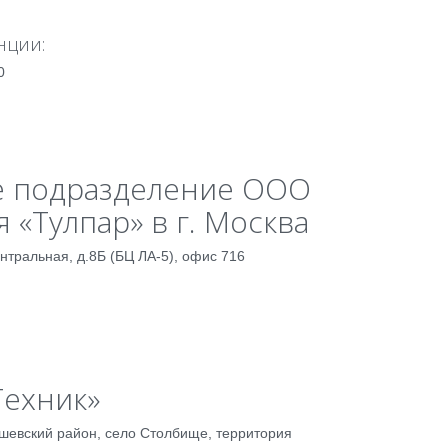
нции:
0
 подразделение ООО
 «Тулпар» в г. Москва
Центральная, д.8Б (БЦ ЛА-5), офис 716
Техник»
ишевский район, село Столбище, территория