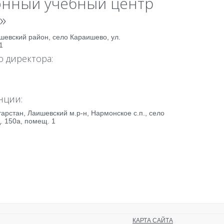
нный учебный центр
»
шевский район, село Караишево, ул.
1
 директора:
нции:
тарстан, Лаишевский м.р-н, Нармонское с.п., село
. 150а, помещ. 1
КАРТА САЙТА