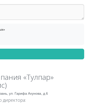
ых»
пания «Тулпар»
с)
азань, ул. Гарифа Ахунова, д.6
 директора: