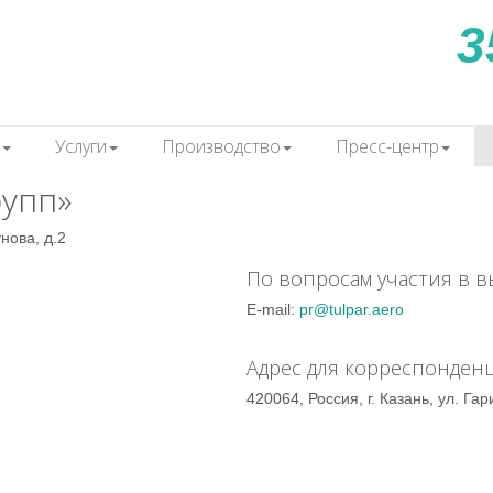
3
Услуги
Производство
Пресс-центр
рупп»
нова, д.2
По вопросам участия в в
E-mail:
pr@tulpar.aero
Адрес для корреспонден
420064, Россия, г. Казань, ул. Гар