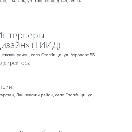
н, г. Казань, ул. Тэцевская, д.14а, а/я 10
Интерьеры
изайн» (ТИИД)
шевский район, село Столбищи, ул. Аэропорт 5Б
 директора:
нции:
тарстан, Лаишевский район, село Столбищи, ул.