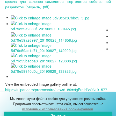
кресла для салонов самолетов, вертолетов собственной
разработки (открыть, .pdf)
View the embedded image gallery online at:
https://tulpar.aero/presscentre/news/189#sigProId3c96191577
Мы используем файлы cookie для улучшения работы сайта.
КАРТА САЙТА
Продолжая просматривать этот сайт, вы соглашаетесь с
© УК «Тулпар Аэро Групп» 1991-2026
условиями использования cookie-файлов
.
Информация о соблюдении авторских прав
Понятно