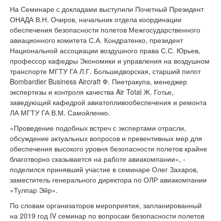
На Семинаре с докладами выступили Почетный Президент
ОНАДА В.Н. Очиров, начальник отдела координации
обеспечения безопасности полетов Межгосударственного
авиационного комитета С.А. Кондратенко, президент
Национальной ассоциации воздушного права С.С. Юрьев,
профессор кафедры Экономики и управления на воздушном
транспорте МГТУ ГА Л.Г. Большедворская, старший пилот
Bombardier Business Aircraft Ф. Пиетракупа, менеджер
экспертизы и контроля качества Air Total Ж. Готье,
заведующий кафедрой авиатопливообеспечения и ремонта
ЛА МГТУ ГА В.М. Самойленко.
«Проведение подобных встреч с экспертами отрасли,
обсуждение актуальных вопросов и превентивных мер для
обеспечения высокого уровня безопасности полетов крайне
благотворно сказывается на работе авиакомпании», -
поделился принявший участие в семинаре Олег Захаров,
заместитель генерального директора по ОЛР авиакомпании
«Тулпар Эйр».
По словам организаторов мероприятия, запланированный
на 2019 год IV семинар по вопросам безопасности полетов